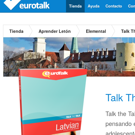
Tienda
Ayuda
Contacto
Com
Tienda
Aprender Letón
Elemental
Talk T
Talk T
Talk the Ta
pensando en
adolescent