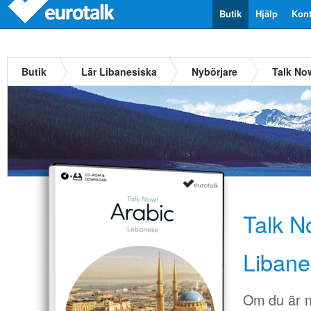
Butik
Hjälp
Kont
Butik
Lär Libanesiska
Nybörjare
Talk No
Talk N
Libane
Om du är n