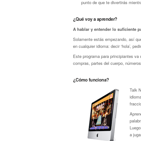
punto de que te divertirás mient
¿Qué voy a aprender?
A hablar y entender lo suficiente p
Solamente estás empezando, así que 
en cualquier idioma: decir ‘hola’, pe
Este programa para principiantes va d
compras, partes del cuerpo, números,
¿Cómo funciona?
Talk N
idioma
fracci
Apren
palab
Luego
a juga