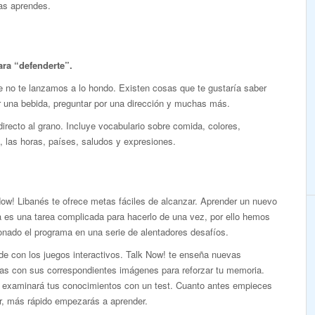
ras aprendes.
ara “defenderte”.
no te lanzamos a lo hondo. Existen cosas que te gustaría saber
dir una bebida, preguntar por una dirección y muchas más.
irecto al grano. Incluye vocabulario sobre comida, colores,
 las horas, países, saludos y expresiones.
ow! Libanés te ofrece metas fáciles de alcanzar. Aprender un nuevo
 es una tarea complicada para hacerlo de una vez, por ello hemos
onado el programa en una serie de alentadores desafíos.
de con los juegos interactivos. Talk Now! te enseña nuevas
ras con sus correspondientes imágenes para reforzar tu memoria.
 examinará tus conocimientos con un test. Cuanto antes empieces
r, más rápido empezarás a aprender.