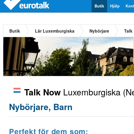
Butik
Hjälp
Kont
Butik
Lär Luxemburgiska
Nybörjare
Talk
Luxemburgiska
(Ne
Talk Now
Nybörjare, Barn
Perfekt för dem som: