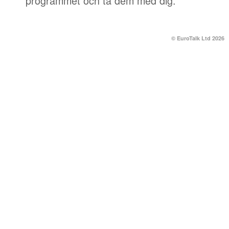
programmet och ta dem med dig.
© EuroTalk Ltd 2026