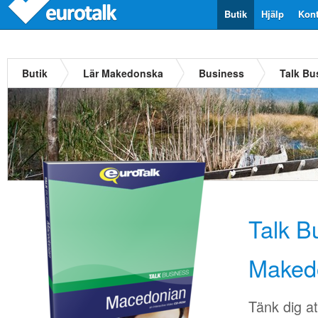
Butik
Hjälp
Kont
Butik
Lär Makedonska
Business
Talk B
Talk B
Maked
Tänk dig at