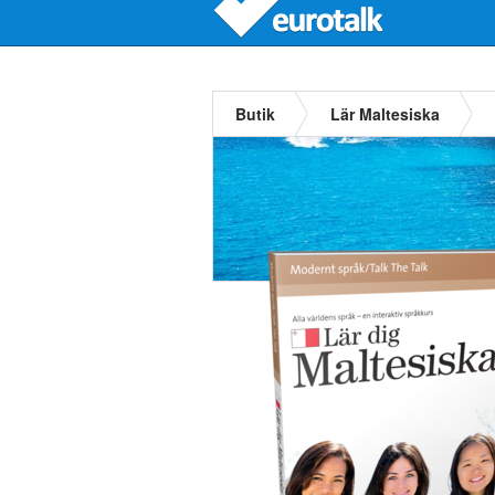
Butik
Lär Maltesiska