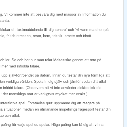
ig. Vi kommer inte att besvära dig med massor av information du
ssanta.
skickar ett textmeddelande till dig senare” och “vi vann matchen på
ola, fritidsintressen, resor, hem, teknik, arbete och idrott.
och lär! Se och hör hur man talar Maltesiska genom att titta på
ilmer med infödda talare.
upp självförtroendet på datorn, innan du testar din nya förmåga att
 den verkliga världen. Spela in dig själv och jämför sedan ditt uttal
 infödd talare. (Observera att vi inte använder elektronisk röst
: det mänskliga örat är vanligtvis mycket mer exakt.)
interaktiva spel. Förståelse quiz uppmanar dig att reagera på
ga situationer, medan en utmanande inspelningsfrågesport testar din
p och uttal.
 poäng för varje spel du spelar. Höga poäng kan få dig att vinna