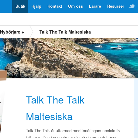
Butik
Hjälp
Kontakt
Om oss
Lärare
Resurser
Nybörjare +
Talk The Talk Maltesiska
Talk The Talk
Maltesiska
Talk The Talk är utformad med tonåringars sociala liv
i åtanke. Den koncentrerar sig på de ord och fraser