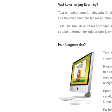
Vad kommer jag lära mig?
Tala om saker som är relevanta för d
inte behöver eller inte tycker är intre
Talk The Talk lär ut fraser som “Jag 
straffar “. Ämnen inkluderar familj, sk
Hur fungerar det?
Titta 
videof
Bygga 
tala i
med en
analys
Spela 
verkli
kunska
Du får