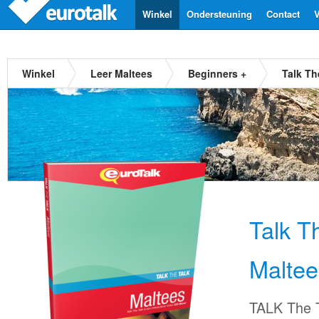
Winkel
Ondersteuning
Contact
V
Winkel
Leer Maltees
Beginners +
Talk Th
Talk T
Maltee
TALK The T