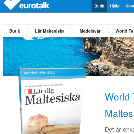
Butik
Hjälp
Kont
Butik
Lär Maltesiska
Medelsvår
World Ta
World 
Maltes
Det är enkel