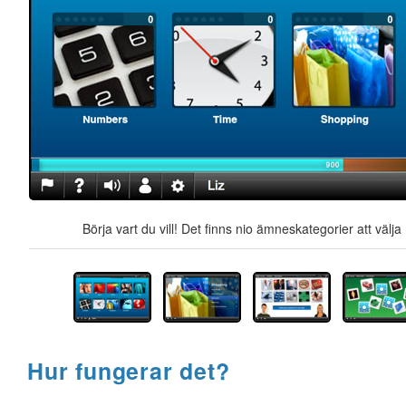
Börja vart du vill! Det finns nio ämneskategorier att välj
Hur fungerar det?