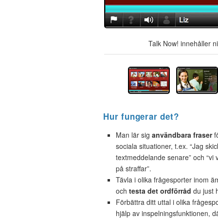
Talk Now! innehåller n
Hur fungerar det?
Man lär sig
användbara fraser
f
sociala situationer, t.ex. “Jag skic
textmeddelande senare” och “vi
på straffar”.
Tävla i olika frågesporter inom 
och
testa det ordförråd
du just h
Förbättra ditt uttal i olika fråges
hjälp av inspelningsfunktionen, d