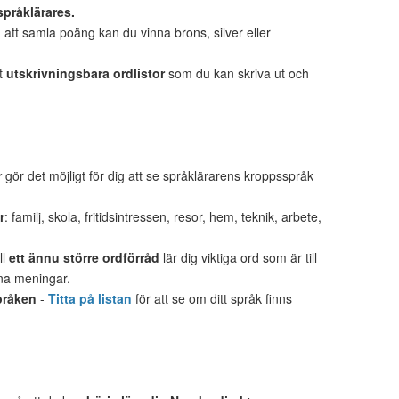
språklärares.
tt samla poäng kan du vinna brons, silver eller
et
utskrivningsbara ordlistor
som du kan skriva ut och
r
gör det möjligt för dig att se språklärarens kroppsspråk
r
: familj, skola, fritidsintressen, resor, hem, teknik, arbete,
ll
ett ännu större ordförråd
lär dig viktiga ord som är till
gna meningar.
pråken
-
Titta på listan
för att se om ditt språk finns