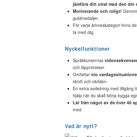
jämföra ditt uttal med den din 
Motiverande och roligt!
Genom a
guldmedaljer.
För varje ämneskategori finns d
ta med dig.
Nyckelfunktioner
Språkkursernas
videosekvense
och läpprörelser.
Omfattar
nio vardagssituatione
idrott och världen.
En extra avdelning med tillgång ti
hjälp när du skall börja bygga e
Lär från något av de över 40 s
med.
Vad är nytt?