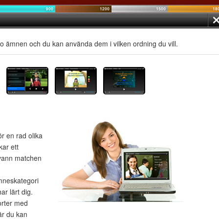
io ämnen och du kan använda dem i vilken ordning du vill.
ör en rad olika
kar ett
 vann matchen
ämneskategori
ar lärt dig.
porter med
är du kan