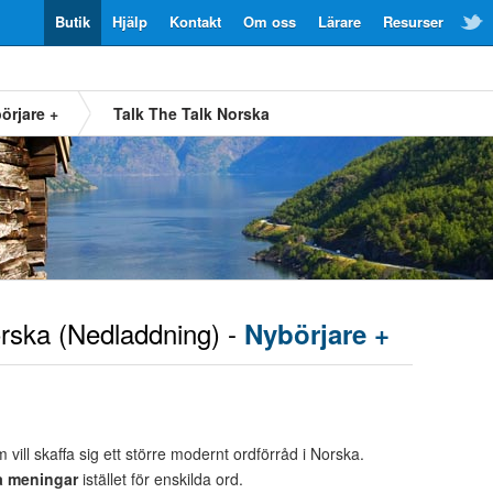
Butik
Hjälp
Kontakt
Om oss
Lärare
Resurser
örjare +
Talk The Talk Norska
rska
(Nedladdning) -
Nybörjare +
 vill skaffa sig ett större modernt ordförråd i Norska.
a meningar
istället för enskilda ord.