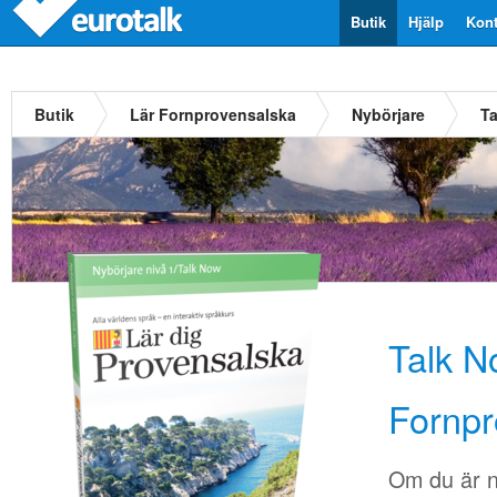
Butik
Hjälp
Kont
Butik
Lär Fornprovensalska
Nybörjare
Ta
Talk N
Fornpr
Om du är 