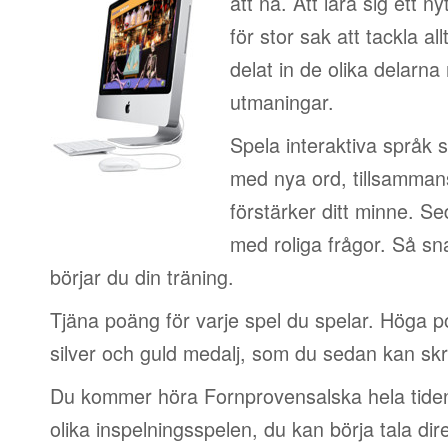
att nå. Att lära sig ett n
för stor sak att tackla al
delat in de olika delarn
utmaningar.
Spela interaktiva språk 
med nya ord, tillsamman
förstärker ditt minne. S
med roliga frågor. Så sn
börjar du din träning.
Tjäna poäng för varje spel du spelar. Höga 
silver och guld medalj, som du sedan kan skri
Du kommer höra Fornprovensalska hela tide
olika inspelningsspelen, du kan börja tala dir