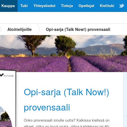
Kauppa
Tuki
Yhteystiedot
Tietoja
Opettajat
Kielituki
Aloittelijoille
Opi-sarja (Talk Now!) provensaali
Opi-sarja (Talk Now!)
provensaali
Onko provensaali sinulle uutta? Kaikissa kielissä on
alkeet, jotka on hyvä osata, olitpa kahdeksan tai 80-