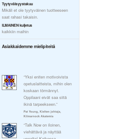
Tyytyväisyystakuu
Mikäli et ole tyytyväinen tuotteeseen
saat rahasi takaisin.
ILMAINEN kuljetus
kaikkiin maihin
Asiakkaidemme mielipiteitä
“Yksi eniten motivoivista
opetuslaitteista, mihin olen
koskaan törmännyt.
Oppilaani eivät saa siitä
ikinä tarpeekseen.”
Pat Young, Kielten johtaja,
Kilmarnock Akatemia
“Talk Now on iloinen,
viehättävä ja näyttää
upealta! Kaikessa