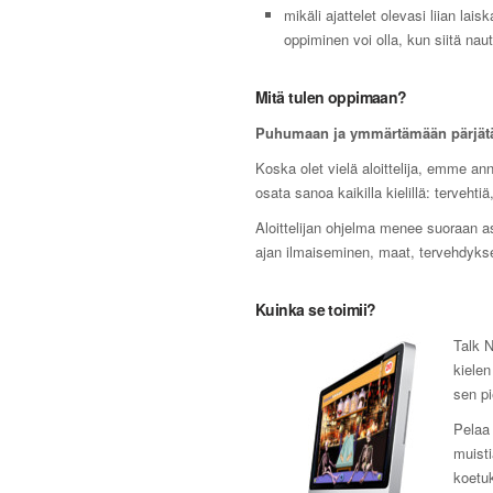
mikäli ajattelet olevasi liian lai
oppiminen voi olla, kun siitä nautt
Mitä tulen oppimaan?
Puhumaan ja ymmärtämään pärjät
Koska olet vielä aloittelija, emme ann
osata sanoa kaikilla kielillä: tervehti
Aloittelijan ohjelma menee suoraan as
ajan ilmaiseminen, maat, tervehdykset
Kuinka se toimii?
Talk N
kielen
sen pi
Pelaa 
muist
koetuk