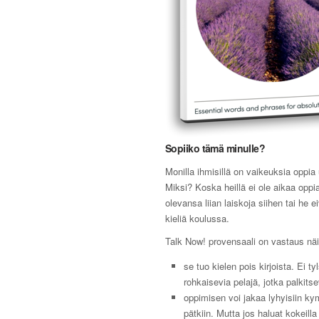
Sopiiko tämä minulle?
Monilla ihmisillä on vaikeuksia oppia 
Miksi? Koska heillä ei ole aikaa oppia
olevansa liian laiskoja siihen tai he e
kieliä koulussa.
Talk Now! provensaali on vastaus näi
se tuo kielen pois kirjoista. Ei ty
rohkaisevia pelajä, jotka palkitse
oppimisen voi jakaa lyhyisiin k
pätkiin. Mutta jos haluat kokeilla