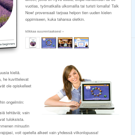
vuotias, työmatkalla ulkomailla tai turisti lomalla! Talk
Now! provensaali tarjoaa helpon tien uuden kielen
oppimiseen, kuka tahansa oletkin.
klikkaa suurentaaksesi »
uusia kieliä.
, he kuvittelevat
ivät ole opiskelleet
hin ongelmiin:
lsiä tehtäviä; vain
vat tuloksista.
ymmenen minuutin
 rajojasi, voit opetella alkeet vain yhdessä viikonlopussa!