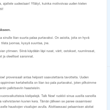
ska, ajattele uudestaan! Yllätyt, kuinka motivoivaa uuden kielen
ii!
äkseen.
a sinulle liian suurta palaa purtavaksi. On asioita, joita on hyvä
ä, tilata juomaa, kysyä suuntaa, jne.
ian ytimeen. Siinä käydään läpi ruoat, värit, ostokset, ruumiinosat,
 ja oleelliset sanonnat.
ow! provensaali antaa helposti saavutettavia tavotteita. Uuden
 oppiminen kertaheitolla on liian iso pala purtavaksi, joten pilkoimme
eniin palkitseviin haasteisiin.
vuorovaikutteisia kielipelejä. Talk Now! ruokkii sinua uusilla sanoilla
ia vahvistavien kuvien kera. Tämän jälkeen se panee osaamisesi
selle hauskojen visailujen avulla. Aloittaessasi pelaamisen aloitat