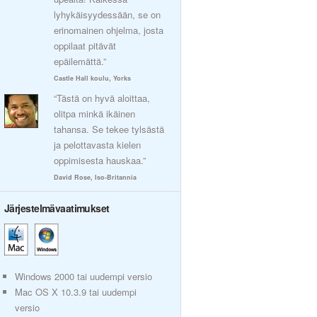
lyhykäisyydessään, se on
erinomainen ohjelma, josta
oppilaat pitävät
epäilemättä.”
Castle Hall koulu, Yorks
“Tästä on hyvä aloittaa,
olitpa minkä ikäinen
tahansa. Se tekee tylsästä
ja pelottavasta kielen
oppimisesta hauskaa.”
David Rose, Iso-Britannia
Järjestelmävaatimukset
Windows 2000 tai uudempi versio
Mac OS X 10.3.9 tai uudempi
versio