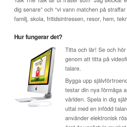
dig senare” och “vi vann matchen på straffar
familj, skola, fritidsintressen, resor, hem, tek
Hur fungerar det?
Titta och lär! Se och hö
genom att titta på video
talare.
Bygga upp självförtroen
testar din nya förmåga at
världen. Spela in dig sjä
uttal med en infödd talar
använder elektronisk rös