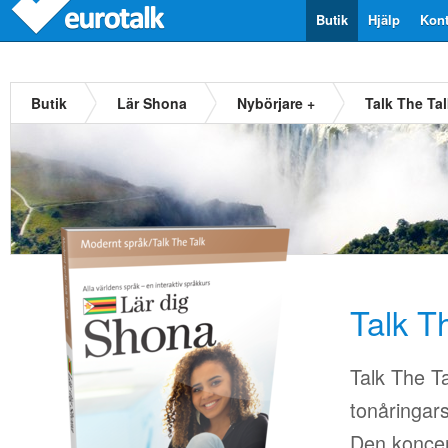
Butik
Hjälp
Kont
Butik
Lär Shona
Nybörjare +
Talk The Ta
Talk T
Talk The T
tonåringars
Den koncen