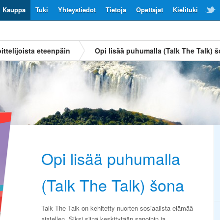
Kauppa
Tuki
Yhteystiedot
Tietoja
Opettajat
Kielituki
ittelijoista eteenpäin
Opi lisää puhumalla (Talk The Talk) 
Opi lisää puhumalla
(Talk The Talk) šona
Talk The Talk on kehitetty nuorten sosiaalista elämää
ajatellen. Siksi siinä keskitytään sanoihin ja