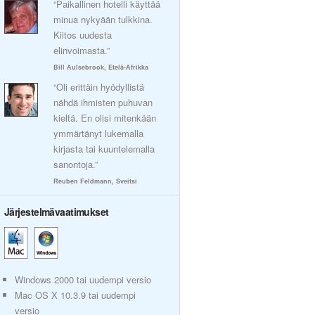
“Paikallinen hotelli käyttää
minua nykyään tulkkina.
Kiitos uudesta
elinvoimasta.”
Bill Aulsebrook, Etelä-Afrikka
“Oli erittäin hyödyllistä
nähdä ihmisten puhuvan
kieltä. En olisi mitenkään
ymmärtänyt lukemalla
kirjasta tai kuuntelemalla
sanontoja.”
Reuben Feldmann, Sveitsi
Järjestelmävaatimukset
Windows 2000 tai uudempi versio
Mac OS X 10.3.9 tai uudempi
versio