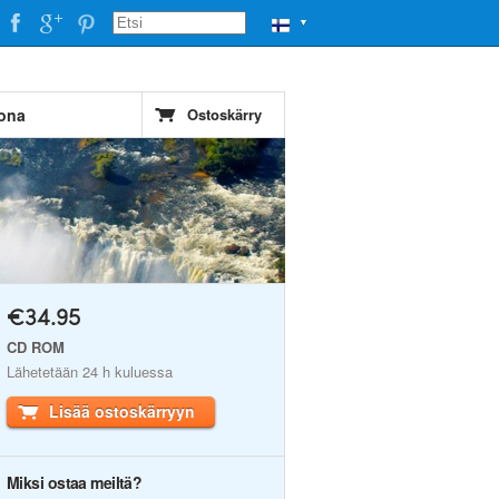
▼
šona
Ostoskärry
€34.95
CD ROM
Lähetetään 24 h kuluessa
Lisää ostoskärryyn
Miksi ostaa meiltä?