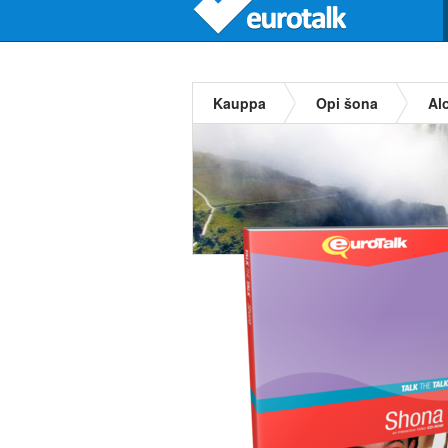
Kauppa
Opi šona
Alo