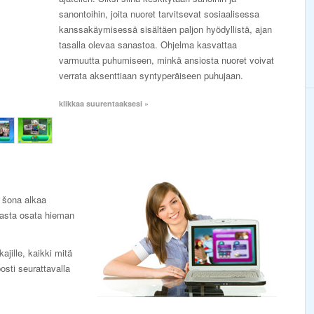
sanontoihin, joita nuoret tarvitsevat sosiaalisessa
kanssakäymisessä sisältäen paljon hyödyllistä, ajan
tasalla olevaa sanastoa. Ohjelma kasvattaa
varmuutta puhumiseen, minkä ansiosta nuoret voivat
verrata aksenttiaan syntyperäiseen puhujaan.
klikkaa suurentaaksesi »
e šona alkaa
rasta osata hieman
jille, kaikki mitä
posti seurattavalla