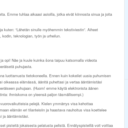
ta. Emme tuhlaa aikaasi asioilla, jotka eivät kiinnosta sinua ja joita
ja kuten: “Lähetän sinulle myöhemmin tekstiviestin”. Aiheet
 kodin, teknologian, työn ja urheilun.
ja opi! Näe ja kuule kuinka šona taipuu katsomalla videota
eräisetä puhujasta.
na luottamusta tietokoneella. Ennen kuin kokeilet uusia puhumisen
asi oikeassa elämässä, äänitä puhettasi ja vertaa ääntämistäsi
peräiseen puhujaan. (Huom! emme käytä elektronista äänen
tinta: ihmiskorva on yleensä paljon täsmällisempi.)
vuorovaikutteisia pelejä. Kielen ymmärrys visa kehottaa
maan elämän eri tilanteisiin ja haastava nauhoitus visa koettelee
si ja ääntämistäsi.
set pisteitä jokaisesta pelatusta pelistä. Ennätyspisteillä voit voittaa