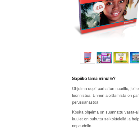
Sopiiko tämä minulle?
Ohjelma sopii parhaiten nuorille, joill
luonnistua. Ennen aloittamista on pa
perussanastoa.
Koska ohjelma on suunnattu vasta-alka
kuulet on puhuttu selkokielellä ja hel
nopeudella.