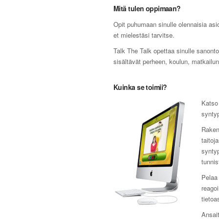
Mitä tulen oppimaan?
Opit puhumaan sinulle olennaisia asioi
et mielestäsi tarvitse.
Talk The Talk opettaa sinulle sanonto
sisältävät perheen, koulun, matkailun,
Kuinka se toimii?
Katso 
syntyp
Raken
taitoj
synty
tunnis
Pelaa 
reagoi
tietoa
Ansait