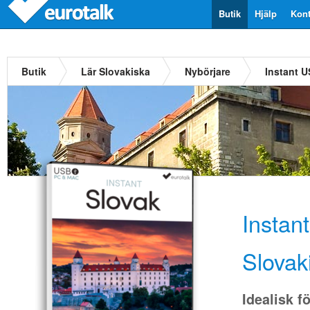
Butik
Hjälp
Kont
Butik
Lär Slovakiska
Nybörjare
Instant 
Instan
Slovak
Idealisk f