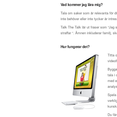
Vad kommer jag lära mig?
Tala om saker som är relevanta för d
inte behöver eller inte tycker är intre
Talk The Talk lär ut fraser som “Jag 
straffar “. Ämnen inkluderar familj, sk
Hur fungerar det?
Titta 
videof
Bygga 
tala i
med en
analys
Spela 
verkli
kunska
Du får