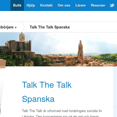
Butik
Hjälp
Kontakt
Om oss
Lärare
Resurser
ybörjare +
Talk The Talk Spanska
Talk The Talk
Spanska
Talk The Talk är utformad med tonåringars sociala liv
i åtanke. Den koncentrerar sig på de ord och fraser