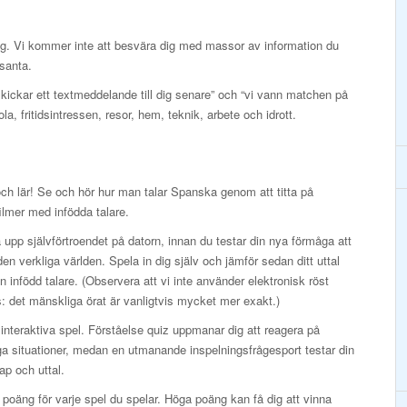
ig. Vi kommer inte att besvära dig med massor av information du
ssanta.
skickar ett textmeddelande till dig senare” och “vi vann matchen på
ola, fritidsintressen, resor, hem, teknik, arbete och idrott.
och lär! Se och hör hur man talar Spanska genom att titta på
ilmer med infödda talare.
upp självförtroendet på datorn, innan du testar din nya förmåga att
 den verkliga världen. Spela in dig själv och jämför sedan ditt uttal
 infödd talare. (Observera att vi inte använder elektronisk röst
: det mänskliga örat är vanligtvis mycket mer exakt.)
interaktiva spel. Förståelse quiz uppmanar dig att reagera på
ga situationer, medan en utmanande inspelningsfrågesport testar din
p och uttal.
 poäng för varje spel du spelar. Höga poäng kan få dig att vinna