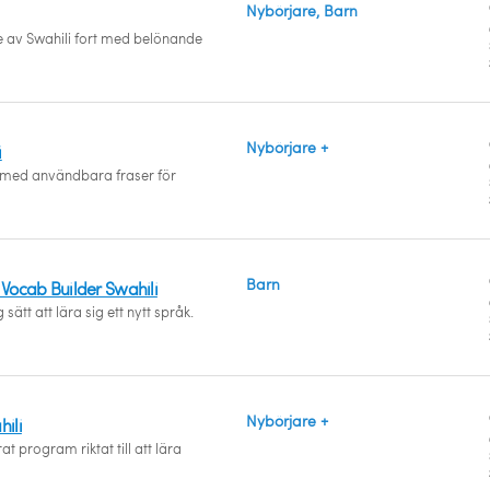
Nybörjare, Barn
te av Swahili fort med belönande
Nybörjare +
i
i med användbara fraser för
Barn
 Vocab Builder Swahili
 sätt att lära sig ett nytt språk.
Nybörjare +
hili
at program riktat till att lära