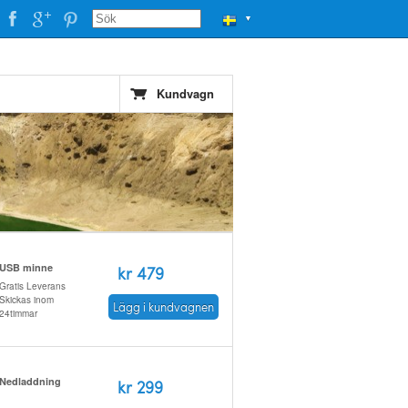
▼
Kundvagn
USB minne
kr 479
Gratis Leverans
Skickas inom
Lägg i kundvagnen
24timmar
Nedladdning
kr 299