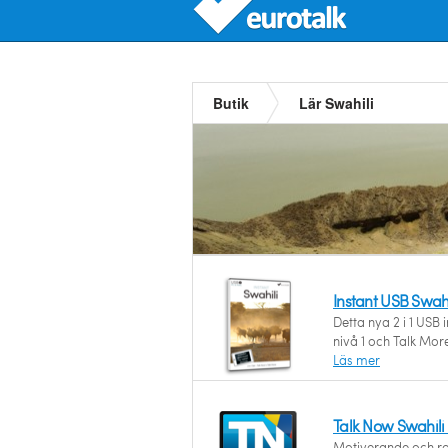
Butik
Lär Swahili
Instant USB Swahi
Detta nya 2 i 1 USB 
nivå 1 och Talk Mor
Läs mer
Talk Now Swahili
Motiverande och roli