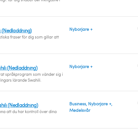
Nybörjare +
i (Nedladdning)
tiska fraser för dig som gillar att
Nybörjare +
hili (Nedladdning)
erat språkprogram som vänder sig i
ringars lärande Swahili.
Business, Nybörjare +,
ahili (Nedladdning)
Medelsvår
na att du har kontroll över dina