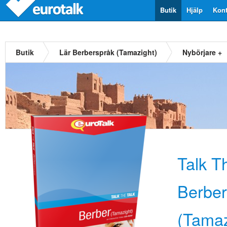
Butik
Hjälp
Kont
Butik
Lär Berberspråk (Tamazight)
Nybörjare +
Talk T
Berber
(Tamaz