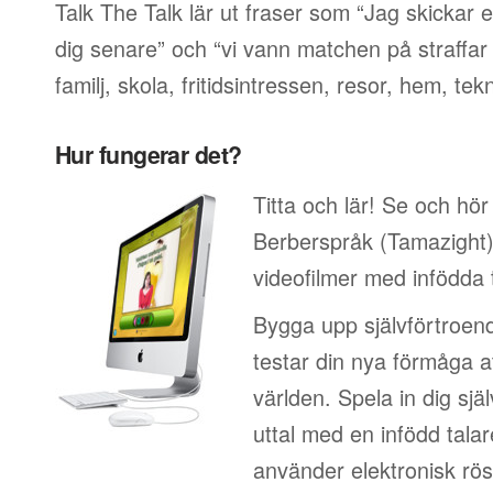
Talk The Talk lär ut fraser som “Jag skickar e
dig senare” och “vi vann matchen på straffar
familj, skola, fritidsintressen, resor, hem, tek
Hur fungerar det?
Titta och lär! Se och hör
Berberspråk (Tamazight) 
videofilmer med infödda 
Bygga upp självförtroen
testar din nya förmåga at
världen. Spela in dig sjä
uttal med en infödd talar
använder elektronisk rös