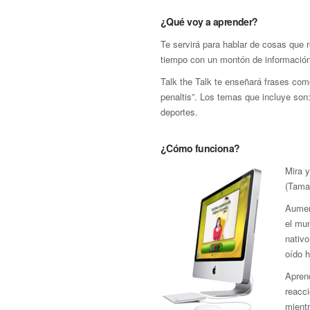
¿Qué voy a aprender?
Te servirá para hablar de cosas que 
tiempo con un montón de información 
Talk the Talk te enseñará frases co
penaltis”. Los temas que incluye son: 
deportes.
¿Cómo funciona?
Mira 
(Tamaz
Aumen
el mun
nativo
oído 
Aprend
reacci
mient