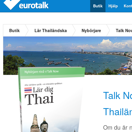
Butik
Hjälp
Kont
Butik
Lär Thailändska
Nybörjare
Talk No
Talk N
Thailä
Om du är n