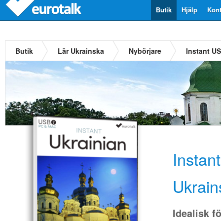
Butik
Hjälp
Kont
Butik
Lär Ukrainska
Nybörjare
Instant U
Instan
Ukrain
Idealisk f