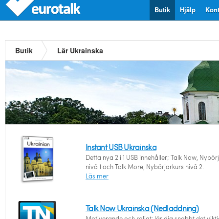
Butik
Hjälp
Kont
Butik
Lär Ukrainska
Instant USB Ukrainska
Detta nya 2 i 1 USB innehåller; Talk Now, Nybör
nivå 1 och Talk More, Nybörjarkurs nivå 2.
Läs mer
Talk Now Ukrainska (Nedladdning)
Motiverande och roligt: lär dig snabbt det vikti