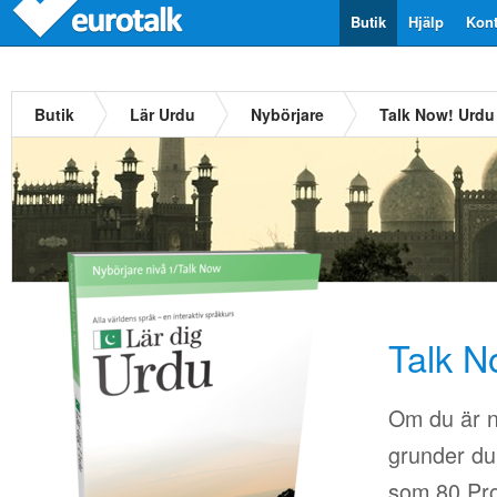
Butik
Hjälp
Kont
Butik
Lär Urdu
Nybörjare
Talk Now! Urdu
Talk N
Om du är n
grunder du 
som 80.Pro