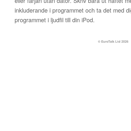
eller färjan utan dator. Skriv bara ut häftet 
inkluderande i programmet och ta det med dig
programmet i ljudfil till din iPod.
© EuroTalk Ltd 2026