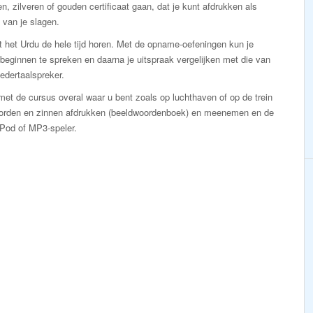
n, zilveren of gouden certificaat gaan, dat je kunt afdrukken als
 van je slagen.
t het Urdu de hele tijd horen. Met de opname-oefeningen kun je
 beginnen te spreken en daarna je uitspraak vergelijken met die van
edertaalspreker.
et de cursus overal waar u bent zoals op luchthaven of op de trein
oorden en zinnen afdrukken (beeldwoordenboek) en meenemen en de
iPod of MP3-speler.