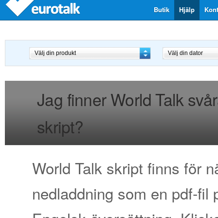
Butik
Hjälp
Kont
Jag finner World Talk svåra
skript?
World Talk skript finns för n
nedladdning som en pdf-fil 