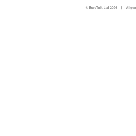
© EuroTalk Ltd 2026
|
Allge