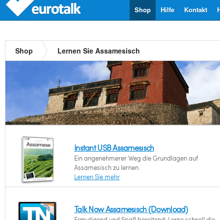
Shop
Hilfe
Kontakt
Shop
Lernen Sie Assamesisch
Instant USB Assamesisch
Ein angenehmerer Weg die Grundlagen auf
Assamesisch zu lernen.
Lernen Sie mehr
Talk Now Assamesisch (Download)
Ermutigend und Spaß bereitend: Lerne schnell die