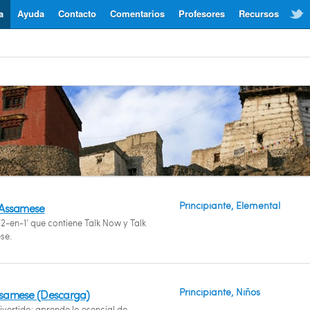
a
Ayuda
Contacto
Comentarios
Profesores
Recursos
Principiante, Elemental
 Assamese
‘2-en-1’ que contiene Talk Now y Talk
se.
Principiante, Niños
ssamese (Descarga)
ivertido: aprende lo esencial de