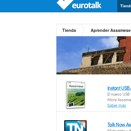
Tiend
Tienda
Aprender Assamese
Instant USB
El nuevo USB 
More Assame
Saber más
Talk Now A
Motivante y d