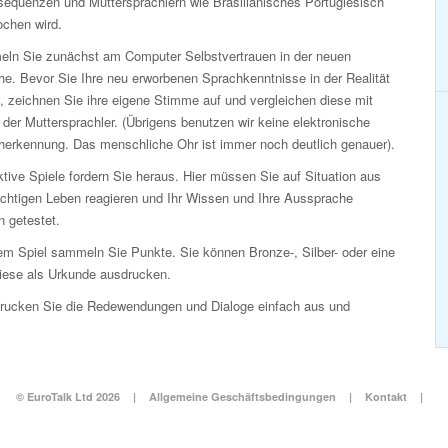
sequenzen und Muttersprachlern wie Brasilianisches Portugiesisch
ochen wird.
ln Sie zunächst am Computer Selbstvertrauen in der neuen
e. Bevor Sie Ihre neu erworbenen Sprachkenntnisse in der Realität
, zeichnen Sie ihre eigene Stimme auf und vergleichen diese mit
der Muttersprachler. (Übrigens benutzen wir keine elektronische
herkennung. Das menschliche Ohr ist immer noch deutlich genauer).
ktive Spiele fordern Sie heraus. Hier müssen Sie auf Situation aus
ichtigen Leben reagieren und Ihr Wissen und Ihre Aussprache
 getestet.
em Spiel sammeln Sie Punkte. Sie können Bronze-, Silber- oder eine
ese als Urkunde ausdrucken.
Drucken Sie die Redewendungen und Dialoge einfach aus und
© EuroTalk Ltd 2026
|
Allgemeine Geschäftsbedingungen
|
Kontakt
|