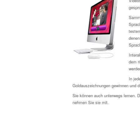
Video
gespr
Samme
Sprach
testen
denen 
Sprac
Intera
dem r
werden
In jed
Goldauszeichnungen gewinnen und di
Sie können auch unterwegs lernen. 
nehmen Sie sie mit.