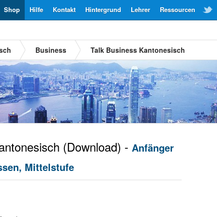
Shop
Hilfe
Kontakt
Hintergrund
Lehrer
Ressourcen
isch
Business
Talk Business Kantonesisch
ntonesisch
(Download) -
Anfänger
sen, Mittelstufe