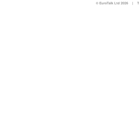
© EuroTalk Ltd 2026
|
T