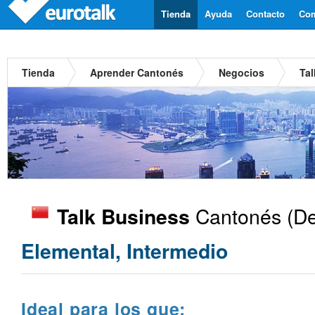
Tienda
Ayuda
Contacto
Com
Tienda
Aprender Cantonés
Negocios
Ta
Cantonés
(De
Talk Business
Elemental, Intermedio
Ideal para los que: