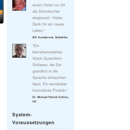
einem Hotel vor Ort
als Dolmetscher
eingesetzt. Vielen
Dank für ein neues
Leben.”
Bill Aulsebrook, Südafrika
“Ein
bemerkenswertes
Stück Sprachlern-
Software, die Sie
gründlich in die
Sprache eintauchen
lässt. Ein wunderbar
innovatives Produkt.”
Dr. Michael Patrick Collins,
UK
System-
Voraussetzungen