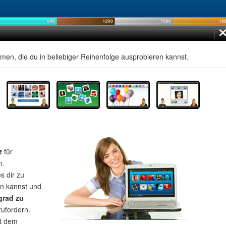
men, die du in beliebiger Reihenfolge ausprobieren kannst.
z
für
n.
s dir zu
rn kannst und
grad zu
zufordern.
t dem