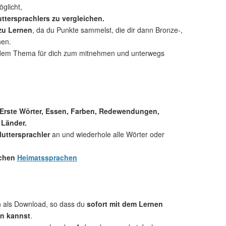
glicht,
ttersprachlers zu vergleichen.
 zu Lernen
, da du Punkte sammelst, die dir dann Bronze-,
nen.
dem Thema für dich zum mitnehmen und unterwegs
 Erste Wörter, Essen, Farben, Redewendungen,
 Länder.
uttersprachler
an und wiederhole alle Wörter oder
.
ichen
Heimatssprachen
ch als Download, so dass du
sofort mit dem Lernen
n kannst
.