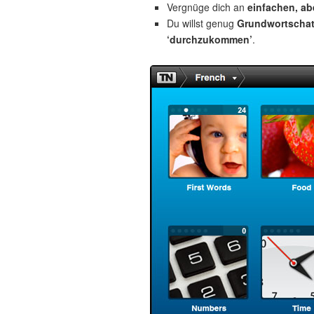
Vergnüge dich an
einfachen, a
Du willst genug
Grundwortscha
‘durchzukommen’
.