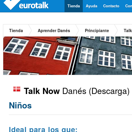
Tienda
Ayuda
Contacto
Com
Tienda
Aprender Danés
Principiante
Tal
Danés
(Descarga)
Talk Now
Niños
Ideal para los que: