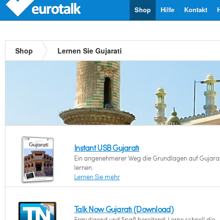
Shop
Hilfe
Kontakt
Shop
Lernen Sie Gujarati
Instant USB Gujarati
Ein angenehmerer Weg die Grundlagen auf Gujarat
lernen.
Lernen Sie mehr
Talk Now Gujarati (Download)
Ermutigend und Spaß bereitend: Lerne schnell die