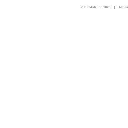
© EuroTalk Ltd 2026
|
Allge