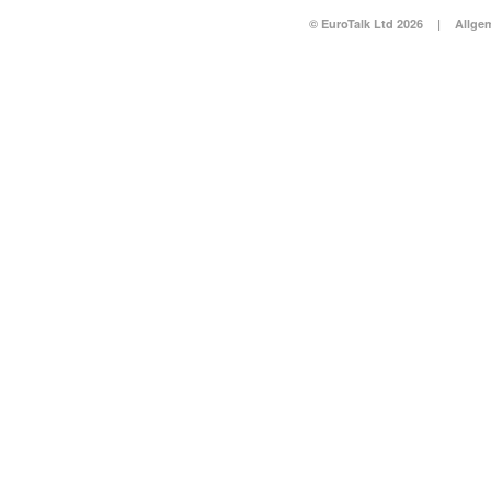
© EuroTalk Ltd 2026
|
Allge