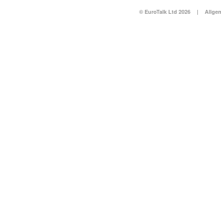
© EuroTalk Ltd 2026
|
Allge