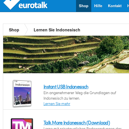
Shop
Hilfe
Kontakt
Shop
Lernen Sie Indonesisch
Instant USB Indonesisch
Ein angenehmerer Weg die Grundlagen auf
Indonesisch zu lernen.
Lernen Sie mehr
Talk More Indonesisch (Download)
Lerne mit reisetauglichen Redewendungen das