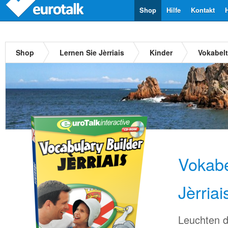
Shop
Hilfe
Kontakt
Shop
Lernen Sie Jèrriais
Kinder
Vokabelt
Vokabe
Jèrriai
Leuchten d