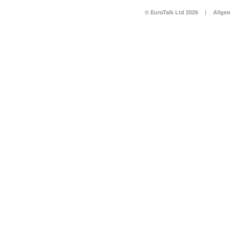
© EuroTalk Ltd 2026
|
Allge