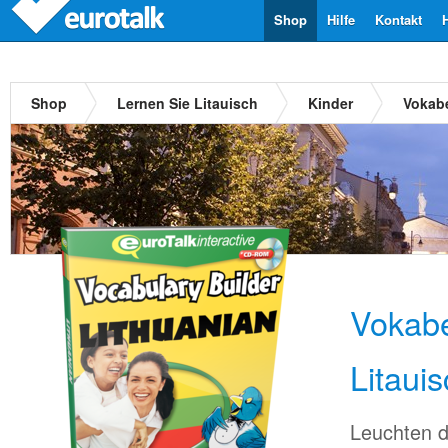
Shop
Hilfe
Kontakt
Shop
Lernen Sie Litauisch
Kinder
Vokabe
Vokabe
Litaui
Leuchten d