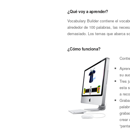
¿Qué voy a aprender?
Vocabulary Builder contiene el vocab
alrededor de 100 palabras, las necesa
demasiado. Los temas que abarca son
¿Cómo funciona?
Contie
Aprend
su aud
Tres 
esta 
a reco
Graba 
palab
grabac
crear 
“panta