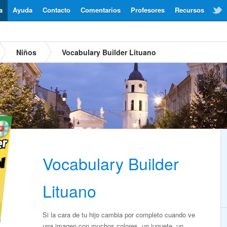
a
Ayuda
Contacto
Comentarios
Profesores
Recursos
Niños
Vocabulary Builder Lituano
Vocabulary Builder
Lituano
Si la cara de tu hijo cambia por completo cuando ve
una imagen con muchos colores, un juguete, un