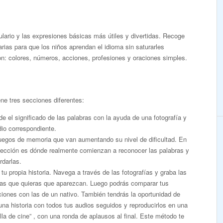
ulario y las expresiones básicas más útiles y divertidas. Recoge
rias para que los niños aprendan el idioma sin saturarles
: colores, números, acciones, profesiones y oraciones simples.
ne tres secciones diferentes:
e el significado de las palabras con la ayuda de una fotografía y
io correspondiente.
juegos de memoria que van aumentando su nivel de dificultad. En
sección es dónde realmente comienzan a reconocer las palabras y
rdarlas.
tu propia historia. Navega a través de las fotografías y graba las
ras que quieras que aparezcan. Luego podrás comparar tus
iones con las de un nativo. También tendrás la oportunidad de
una historia con todos tus audios seguidos y reproducirlos en una
lla de cine” , con una ronda de aplausos al final. Este método te