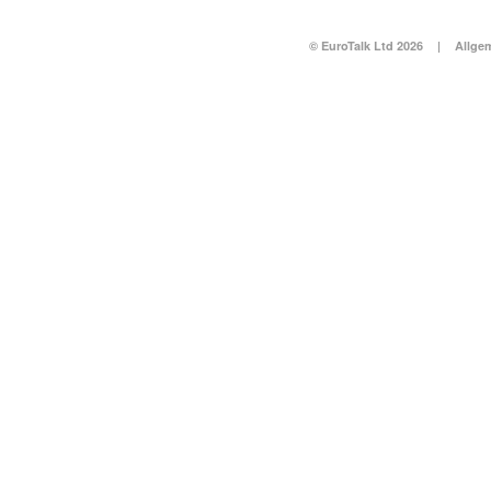
© EuroTalk Ltd 2026
|
Allge