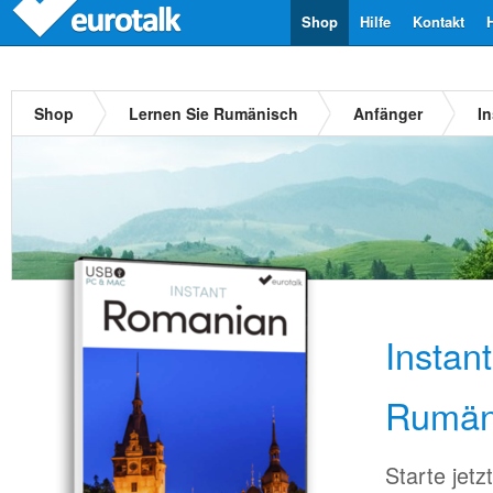
Shop
Hilfe
Kontakt
Shop
Lernen Sie Rumänisch
Anfänger
I
Instan
Rumän
Starte jet