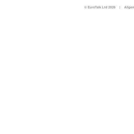
© EuroTalk Ltd 2026
|
Allge