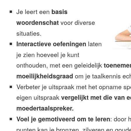
Je leert een
basis
woordenschat
voor diverse
situaties.
Interactieve oefeningen
laten
je zien hoeveel je kunt
onthouden, met een geleidelijk
toeneme
moeilijkheidsgraad
om je taalkennis ech
Verbeter je uitspraak met het opname sp
eigen uitspraak
vergelijkt met die van 
moedertaalspreker.
Voel je gemotiveerd om te leren
: door 
punten kan je bronzen, zilveren en goude