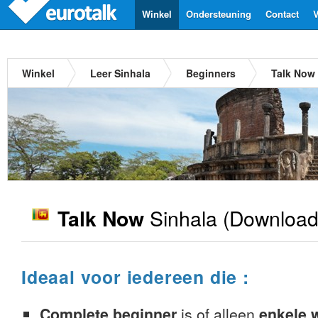
Winkel
Ondersteuning
Contact
V
Winkel
Leer Sinhala
Beginners
Talk Now 
Sinhala
(Download
Talk Now
Ideaal voor iedereen die :
Complete beginner
is of alleen
enkele 