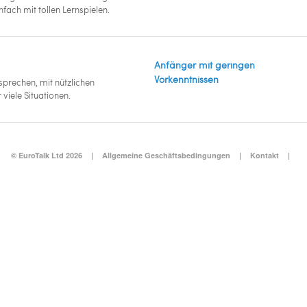
nfach mit tollen Lernspielen.
Anfänger mit geringen
Vorkenntnissen
sprechen, mit nützlichen
viele Situationen.
© EuroTalk Ltd 2026
|
Allgemeine Geschäftsbedingungen
|
Kontakt
|