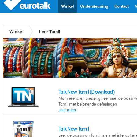
Winkel
Ondersteuning
Contact
V
Winkel
Leer Tamil
Talk Now Tamil (Download)
Motiverend en plezierig: leer snel de basis v
Tamil met belonende oefeningen.
Leer meer
Talk Now Tamil
Leer de basis van Tamil snel met interactiev