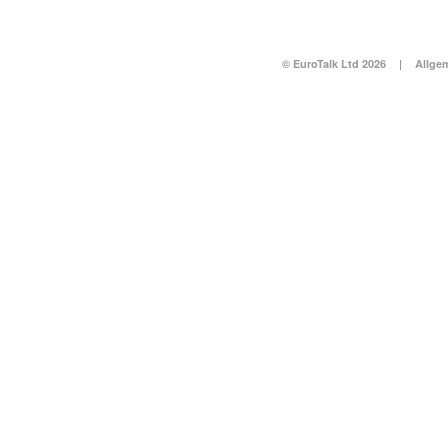
© EuroTalk Ltd 2026
|
Allge