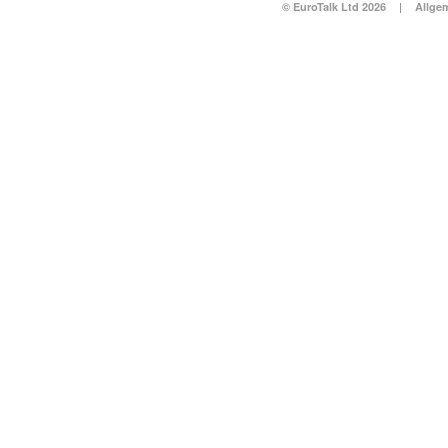
© EuroTalk Ltd 2026
|
Allge