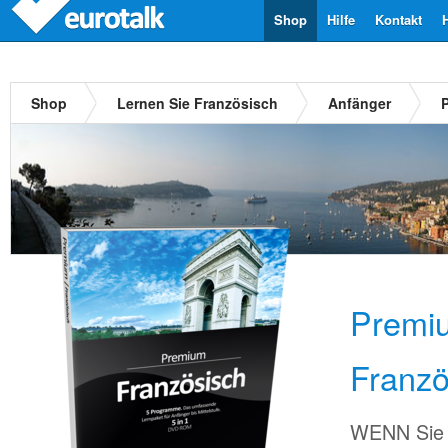
Shop
Hilfe
Kontakt
Shop
Lernen Sie Französisch
Anfänger
Premi
Franzö
WENN Sie 