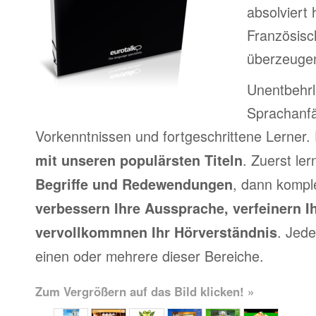
absolviert
Französisc
überzeuge
Unentbehrl
Sprachanfä
Vorkenntnissen und fortgeschrittene Lerner.
. Zuerst le
mit unseren populärsten Titeln
, dann kompl
Begriffe und Redewendungen
verbessern Ihre Aussprache, verfeinern I
. Jede
vervollkommnen Ihr Hörverständnis
einen oder mehrere dieser Bereiche.
Zum Vergrößern auf das Bild klicken! »