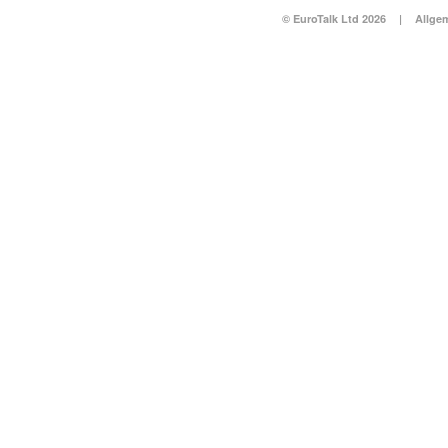
© EuroTalk Ltd 2026
|
Allge